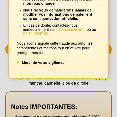
n’ont pas changé.
Nous ne vous demanderons jamais de
Pratique sportive
modifier vos informations de paiement
sans communication officielle.
Travail physique
En cas de doute, contactez-nous
immédiatement via
info@cosmediet.fr
ou au
04 74 09 97 00
.
Nous avons signalé cette fraude aux autorités
compétentes et mettons tout en œuvre pour
Instructions d'utilisation
Écrire une critique
protéger nos clients.
Merci de votre vigilance.
Principaux ingrédients
Camphre, Menthol, Huiles essentielles de : cajeput,
menthe, cannelle, clou de girofle
Notes IMPORTANTES:
A conserver à une température inférieure à 30°C.