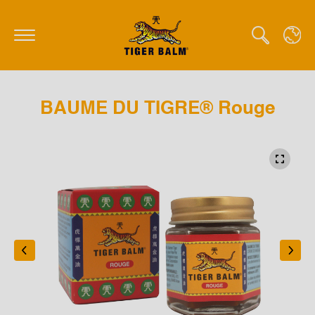
BAUME DU TIGRE® Rouge
GLOBAL
CANADA
FRANCE
GERMANY
HONG KONG SAR
JAPAN
MIDDLE EAST
NETHERLANDS