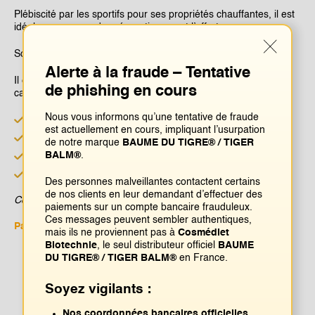
Plébiscité par les sportifs pour ses propriétés chauffantes, il est
idéal en massage de préparation avant l’effort.
Son format en baume permet une application ciblée.
Alerte à la fraude – Tentative
Il est reconnaissable grâce à son parfum emblématique et
de phishing en cours
caractéristique aux notes de camphre et de cannelle.
Nous vous informons qu’une tentative de fraude
Effet chauffant
est actuellement en cours, impliquant l’usurpation
Parfum énergisant
de notre marque
BAUME DU TIGRE® / TIGER
BALM®
.
Pour les tensions du quotidien
Idéal avant l’effort
Des personnes malveillantes contactent certains
de nos clients en leur demandant d’effectuer des
Cosmétique
paiements sur un compte bancaire frauduleux.
Ces messages peuvent sembler authentiques,
Partager ce produit
mais ils ne proviennent pas à
Cosmédiet
Biotechnie
, le seul distributeur officiel
BAUME
DU TIGRE® / TIGER BALM®
en France.
Idéal pour :
Soyez vigilants :
Vie quotidienne (mode de vie actif)
Nos coordonnées bancaires officielles