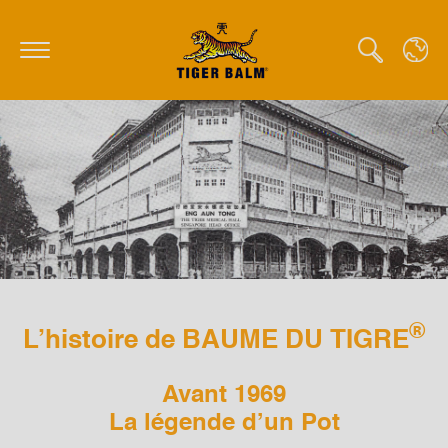
GLOBAL
CANADA
FRANCE
GERMANY
HONG KONG SAR
®
L’histoire de BAUME DU TIGRE
JAPAN
MIDDLE EAST
Avant 1969
La légende d’un Pot
NETHERLANDS