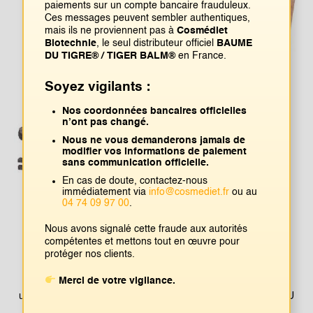
paiements sur un compte bancaire frauduleux.
Ces messages peuvent sembler authentiques,
mais ils ne proviennent pas à
Cosmédiet
Biotechnie
, le seul distributeur officiel
BAUME
DU TIGRE® / TIGER BALM®
en France.
Soyez vigilants :
Nos coordonnées bancaires officielles
n’ont pas changé.
Nous ne vous demanderons jamais de
modifier vos informations de paiement
sans communication officielle.
En cas de doute, contactez-nous
immédiatement via
info@cosmediet.fr
ou au
04 74 09 97 00
.
Nous avons signalé cette fraude aux autorités
Boon Haw s’aventure au sud : en
compétentes et mettons tout en œuvre pour
Malaisie et à Singapour
protéger nos clients.
Merci de votre vigilance.
La prochaine étape logique pour Boon Haw était de déposer
une marque : quoi d’autre que son propre nom, et BAUME DU
®
TIGRE
est né en 1909. En 1920, Aw Boon Haw, qui n’a pas