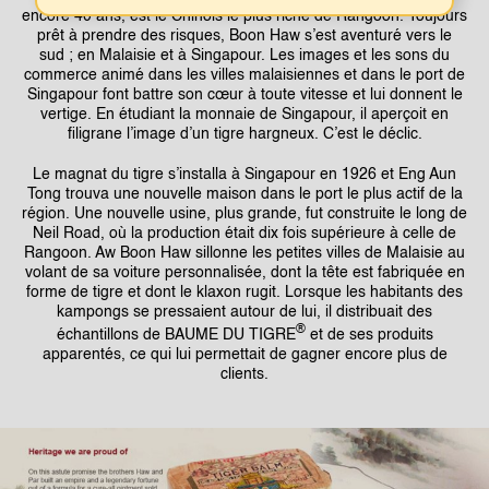
encore 40 ans, est le Chinois le plus riche de Rangoon. Toujours
prêt à prendre des risques, Boon Haw s’est aventuré vers le
sud ; en Malaisie et à Singapour. Les images et les sons du
commerce animé dans les villes malaisiennes et dans le port de
Singapour font battre son cœur à toute vitesse et lui donnent le
vertige. En étudiant la monnaie de Singapour, il aperçoit en
filigrane l’image d’un tigre hargneux. C’est le déclic.
Le magnat du tigre s’installa à Singapour en 1926 et Eng Aun
Tong trouva une nouvelle maison dans le port le plus actif de la
région. Une nouvelle usine, plus grande, fut construite le long de
Neil Road, où la production était dix fois supérieure à celle de
Rangoon. Aw Boon Haw sillonne les petites villes de Malaisie au
volant de sa voiture personnalisée, dont la tête est fabriquée en
forme de tigre et dont le klaxon rugit. Lorsque les habitants des
kampongs se pressaient autour de lui, il distribuait des
®
échantillons de BAUME DU TIGRE
et de ses produits
apparentés, ce qui lui permettait de gagner encore plus de
clients.