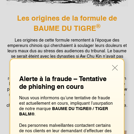
Les origines de la formule de
®
BAUME DU TIGRE
Les origines de cette formule remontent à l’époque des
empereurs chinois qui cherchaient à soulager leurs douleurs et
leurs maux dus au stress des audiences du tribunal. Le baume
se serait éteint avec les dynasties si Aw Chu Kin n’avait pas
insufflé une nouvelle vie à cette ancienne recette.
Pour perfectionner la recette de leur défunt père, les fils ont
Alerte à la fraude – Tentative
repris la cuisine de leur mère. Ensemble, ils produisent le “Ban
Kim Ewe” (万金油), les « Dix Mille Huiles d’Or », une panacée
de phishing en cours
pour tous les maux. Aucun client ne quittait l’apothicairerie d’Aw
sans un petit flacon de cet onguent doré. Fidèle à l’instinct de
Nous vous informons qu’une tentative de fraude
prédateur du tigre, Boon Haw a cherché toutes les boutiques
est actuellement en cours, impliquant l’usurpation
chinoises de la ville et les a convaincues de stocker son baume.
de notre marque
BAUME DU TIGRE® / TIGER
BALM®
.
Des personnes malveillantes contactent certains
de nos clients en leur demandant d’effectuer des