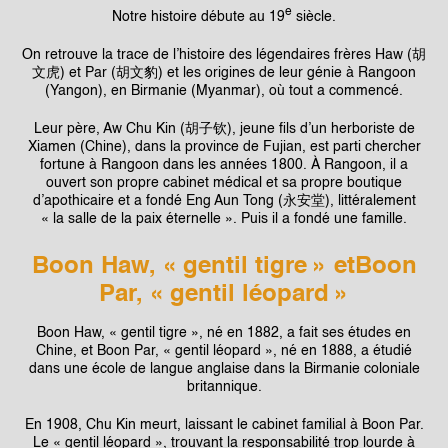
e
SINGAPORE
Notre histoire débute au 19
siècle.
TAIWAN
On retrouve la trace de l’histoire des légendaires frères Haw (胡
文虎) et Par (胡文豹) et les origines de leur génie à Rangoon
(Yangon), en Birmanie (Myanmar), où tout a commencé.
THAILAND
Leur père, Aw Chu Kin (胡子钦), jeune fils d’un herboriste de
UNITED KINGDOM
Xiamen (Chine), dans la province de Fujian, est parti chercher
fortune à Rangoon dans les années 1800. À Rangoon, il a
UNITED STATES
ouvert son propre cabinet médical et sa propre boutique
d’apothicaire et a fondé Eng Aun Tong (永安堂), littéralement
« la salle de la paix éternelle ». Puis il a fondé une famille.
Boon Haw, « gentil tigre » et
Boon
Par, « gentil léopard »
Boon Haw, « gentil tigre », né en 1882, a fait ses études en
Chine, et Boon Par, « gentil léopard », né en 1888, a étudié
dans une école de langue anglaise dans la Birmanie coloniale
britannique.
En 1908, Chu Kin meurt, laissant le cabinet familial à Boon Par.
Le « gentil léopard », trouvant la responsabilité trop lourde à