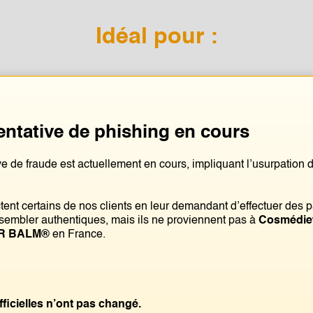
Idéal pour :
Bien-être et détente
T
Tentative de phishing en cours
Travail sédentaire
e de fraude est actuellement en cours, impliquant l’usurpation
ent certains de nos clients en leur demandant d’effectuer des
embler authentiques, mais ils ne proviennent pas à
Cosmédiet
ER BALM®
en France.
Instructions d'utilisation
Écrire une critiqu
icielles n’ont pas changé.