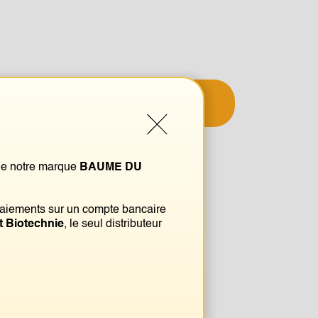
ensions de la nuque et des épaules
 de notre marque
BAUME DU
 paiements sur un compte bancaire
 Biotechnie
, le seul distributeur
e