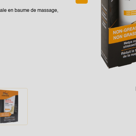
NETHERLANDS
ginale en baume de massage,
SINGAPORE
TAIWAN
THAILAND
UNITED KINGDOM
UNITED STATES