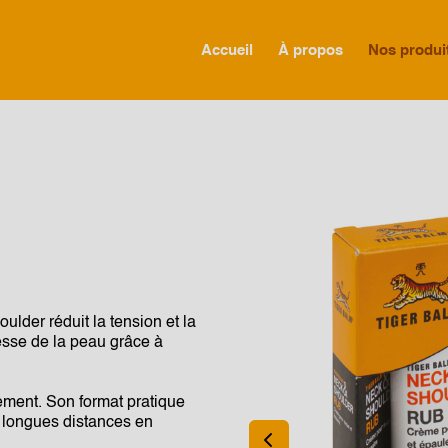
Accueil
À propos
Nos produi
GLOBAL
CANADA
FRANCE
GERMANY
der réduit la tension et la
HONG KONG SAR
lesse de la peau grâce à
JAPAN
dement. Son format pratique
MIDDLE EAST
e longues distances en