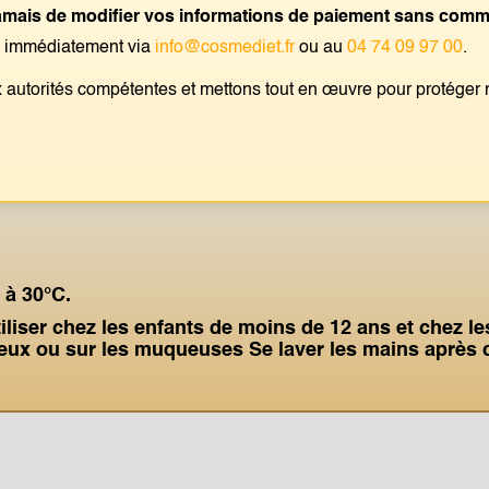
ais de modifier vos informations de paiement sans commun
Principaux Ingrédients
s immédiatement via
info@cosmediet.fr
ou au
04 74 09 97 00
.
nthol, Huile essentielle d’eucalyptus, Camphre, Capsi
 autorités compétentes et mettons tout en œuvre pour protéger n
 à 30°C.
liser chez les enfants de moins de 12 ans et chez le
 yeux ou sur les muqueuses Se laver les mains après c