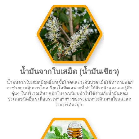
น้ำมันจากใบเสม็ด (น้ำมันเขียว)
น้ำมันจากใบเสม็ดมีฤทธิ์ฆ่าเชื้อโรคและระงับปวด เมื่อใช้ทาภายนอก
จะช่วยกระตุ้นการไหลเวียนโลหิตเฉพาะที่ ทำให้ผิวหนังแดงและรู้สึก
อุ่นๆ ในบริเวณที่ทา สมัยโบราณนิยมนำไปใช้ร่วมกับน้ำมันหอม
ระเหยชนิดอื่นๆ เพื่อบรรเทาอาการของระบบทางเดินหายใจและลด
อาการคัดจมูก.