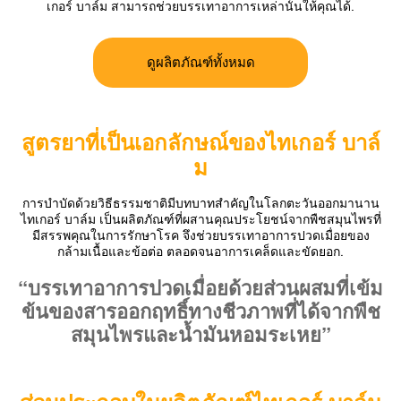
เกอร์ บาล์ม สามารถช่วยบรรเทาอาการเหล่านั้นให้คุณได้.
SINGAPORE
TAIWAN
ดูผลิตภัณฑ์ทั้งหมด
THAILAND
UNITED KINGDOM
สูตรยาที่เป็นเอกลักษณ์ของไทเกอร์ บาล์
UNITED STATES
ม
การบำบัดด้วยวิธีธรรมชาติมีบทบาทสำคัญในโลกตะวันออกมานาน
ไทเกอร์ บาล์ม เป็นผลิตภัณฑ์ที่ผสานคุณประโยชน์จากพืชสมุนไพรที่
มีสรรพคุณในการรักษาโรค จึงช่วยบรรเทาอาการปวดเมื่อยของ
กล้ามเนื้อและข้อต่อ ตลอดจนอาการเคล็ดและขัดยอก.
“บรรเทาอาการปวดเมื่อยด้วยส่วนผสมที่เข้ม
ข้นของสารออกฤทธิ์ทางชีวภาพที่ได้จากพืช
สมุนไพรและน้ำมันหอมระเหย”