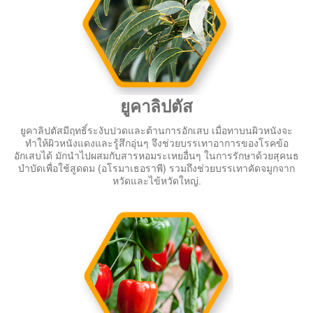
ยูคาลิปตัส
ยูคาลิปตัสมีฤทธิ์ระงับปวดและต้านการอักเสบ เมื่อทาบนผิวหนังจะ
ทำให้ผิวหนังแดงและรู้สึกอุ่นๆ จึงช่วยบรรเทาอาการของโรคข้อ
อักเสบได้ มักนำไปผสมกับสารหอมระเหยอื่นๆ ในการรักษาด้วยสุคนธ
บำบัดเพื่อใช้สูดดม (อโรมาเธอราพี) รวมถึงช่วยบรรเทาคัดจมูกจาก
หวัดและไข้หวัดใหญ่.