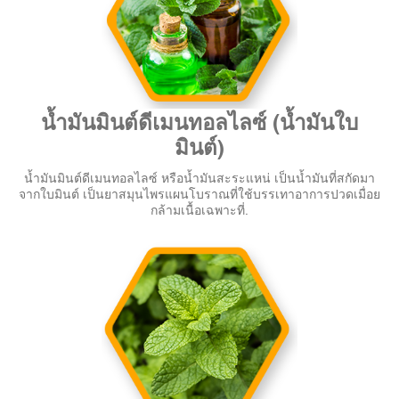
น้ำมันมินต์ดีเมนทอลไลซ์ (น้ำมันใบ
มินต์)
น้ำมันมินต์ดีเมนทอลไลซ์ หรือน้ำมันสะระแหน่ เป็นน้ำมันที่สกัดมา
จากใบมินต์ เป็นยาสมุนไพรแผนโบราณที่ใช้บรรเทาอาการปวดเมื่อย
กล้ามเนื้อเฉพาะที่.