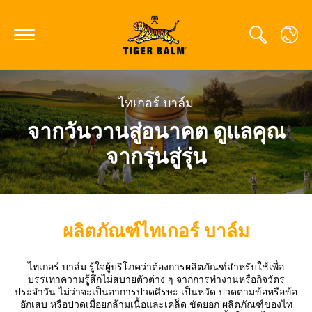
ไทเกอร์ บาล์ม
GLOBAL
จากวันวานสู่อนาคต ดูแลคุณ
CANADA
จากรุ่นสู่รุ่น
FRANCE
GERMANY
HONG KONG SAR
ผลิตภัณฑ์ไทเกอร์ บาล์ม
JAPAN
ไทเกอร์ บาล์ม รู้ใจผู้บริโภคว่าต้องการผลิตภัณฑ์สำหรับใช้เพื่อ
MIDDLE EAST
บรรเทาความรู้สึกไม่สบายตัวต่าง ๆ จากการทำงานหรือกิจวัตร
ประจำวัน ไม่ว่าจะเป็นอาการปวดศีรษะ เป็นหวัด ปวดตามข้อหรือข้อ
NETHERLANDS
อักเสบ หรือปวดเมื่อยกล้ามเนื้อและเคล็ด ขัดยอก ผลิตภัณฑ์ของไท