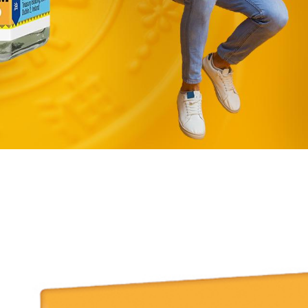
NETHERLANDS
SINGAPORE
TAIWAN
THAILAND
UNITED KINGDOM
UNITED STATES