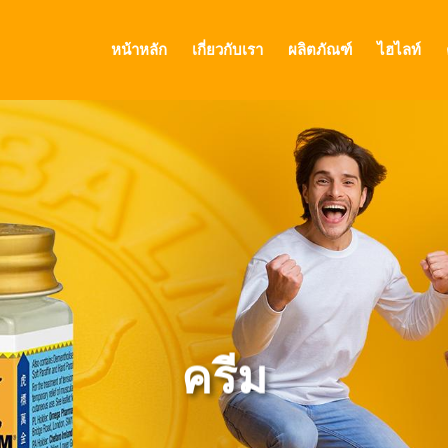
หน้าหลัก
เกี่ยวกับเรา
ผลิตภัณฑ์
ไฮไลท์
GLOBAL
CANADA
FRANCE
GERMANY
HONG KONG SAR
ครีม
JAPAN
MIDDLE EAST