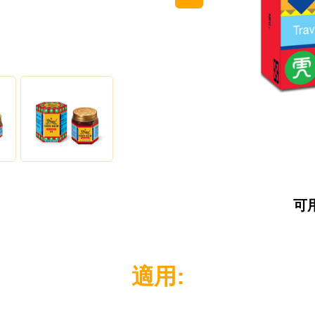
NETHERLANDS
SINGAPORE
TAIWAN
THAILAND
UNITED KINGDOM
UNITED STATES
可用
適用: