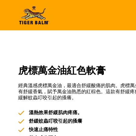
虎標萬金油紅色軟膏
經典溫感虎標萬金油，最適合舒緩酸痛的肌肉。虎標萬
有舒緩香氣，賦予萬金油熟悉的紅棕色。這款有舒緩疼
緩解蚊蟲叮咬引起的搔癢。
溫熱效果舒緩肌肉疼痛。
舒緩蚊蟲叮咬引起的搔癢
快速止痛特性