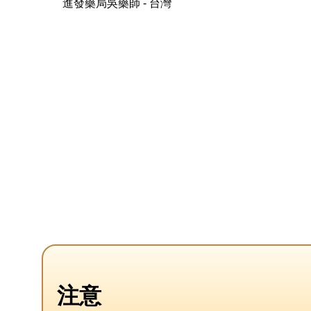
進發藥局吳藥師 - 台灣
注意