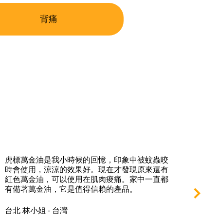
背痛
虎標萬金油是我小時候的回憶，印象中被蚊蟲咬
夏
時會使用，涼涼的效果好。現在才發現原來還有
後
紅色萬金油，可以使用在肌肉痠痛。家中一直都
室
有備著萬金油，它是值得信賴的產品。
意
了
用
台北 林小姐 - 台灣