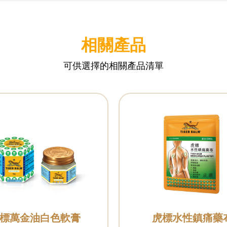
相關產品
可供選擇的相關產品清單
標萬金油白色軟膏
虎標水性鎮痛藥