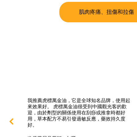
肌肉疼痛、扭傷和拉傷
、白
我推薦虎標萬金油，它是全球知名品牌，使用起
被蚊
來效果好。 虎標萬金油很受到中國觀光客的歡
解搔
迎，由於劑型的關係使用在刮痧或推拿時都好
，紅
用，草本配方不易引發過敏反應，藥效持久度
，也
好。
家人