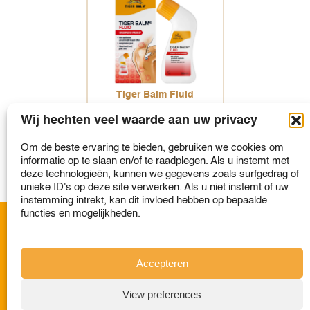
Tiger Balm Fluid
Wij hechten veel waarde aan uw privacy
Meer
Selecteer om te
Om de beste ervaring te bieden, gebruiken we cookies om
vergelijken
informatie op te slaan en/of te raadplegen. Als u instemt met
deze technologieën, kunnen we gegevens zoals surfgedrag of
unieke ID's op deze site verwerken. Als u niet instemt of uw
instemming intrekt, kan dit invloed hebben op bepaalde
functies en mogelijkheden.
A member of the Haw Par Group
Accepteren
View preferences
© Copyright 2026. Haw Par Healthcare Limited.