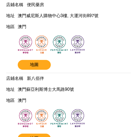
便民藥房
澳門威尼斯人購物中心3樓, 大運河街897號
澳門
地圖
新八佰伴
澳門蘇亞利斯博士大馬路90號
澳門