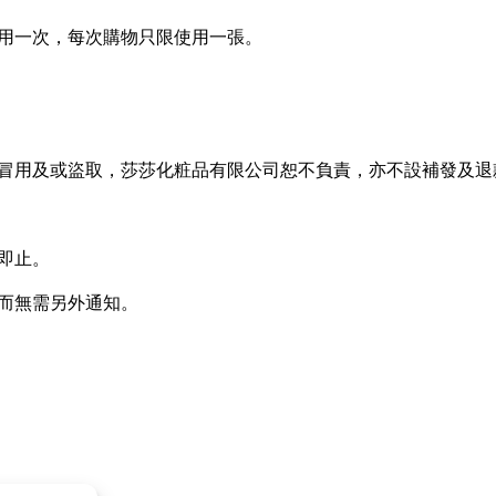
NETHERLANDS
使用一次，每次購物只限使用一張。
SINGAPORE
TAIWAN
THAILAND
者冒用及或盜取，莎莎化粧品有限公司恕不負責，亦不設補發及退
UNITED KINGDOM
UNITED STATES
即止。
則而無需另外通知。